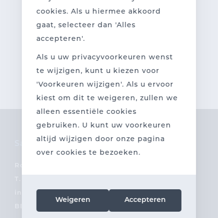
cookies. Als u hiermee akkoord
Voeg de gewenste producten toe aan uw
gaat, selecteer dan 'Alles
winkelmandje via onze webshop.
accepteren'.
Als u uw privacyvoorkeuren wenst
Ontdek onze producten
te wijzigen, kunt u kiezen voor
'Voorkeuren wijzigen'. Als u ervoor
kiest om dit te weigeren, zullen we
alleen essentiële cookies
gebruiken. U kunt uw voorkeuren
altijd wijzigen door onze pagina
Sanderus
over cookies te bezoeken.
Ronseweg 65, 9700 Oudenaarde
T.
055 31 11 30
info@sanderusdruk.be
Weigeren
Accepteren
BE 0400.245.952